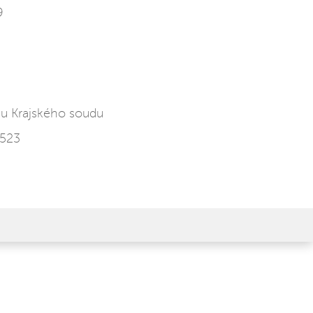
9
u Krajského soudu
4523