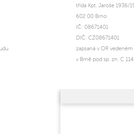
třída Kpt. Jaroše 1936/1
602 00 Brno
IČ:
08671401
DIČ: CZ
08671401
oudu
zapsaná v OR vedeném 
v Brně pod sp. zn. C 11