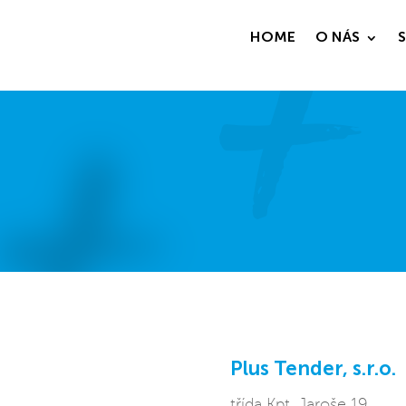
HOME
O NÁS
Plus Tender, s.r.o.
třída Kpt. Jaroše 19