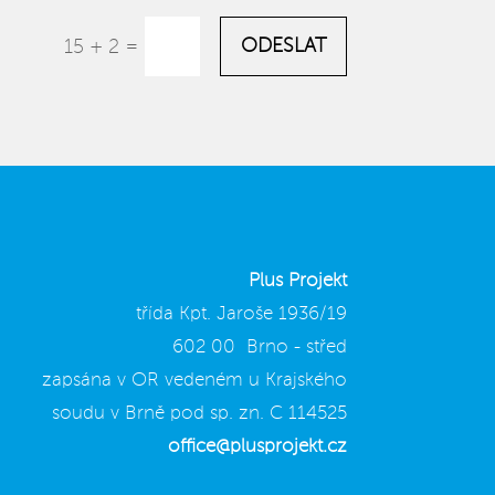
=
ODESLAT
15 + 2
Plus Projekt
třída Kpt. Jaroše 1936/19
602 00 Brno - střed
zapsána v OR vedeném u Krajského
soudu v Brně pod sp. zn. C 114525
office@plusprojekt.cz