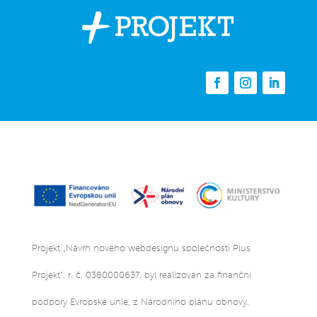
Projekt „Návrh nového webdesignu společnosti Plus
Projekt“, r. č. 0380000637, byl realizován za finanční
podpory Evropské unie, z Národního plánu obnovy.